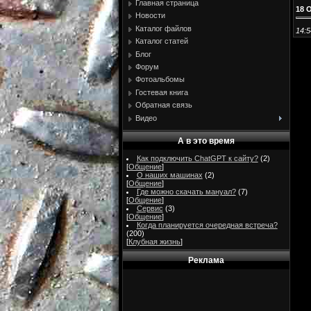
Главная страница
18 
Новости
Каталог файлов
14:5
Каталог статей
Блог
Форум
Фотоальбомы
Гостевая книга
Обратная связь
Видео
А в это время
Как подключить ChatGPT к сайту?
(2)
[
Общение
]
О наших машинах
(2)
[
Общение
]
Где можно скачать мануал?
(7)
[
Общение
]
Сервис
(3)
[
Общение
]
Когда планируется очередная встреча?
(200)
[
Клубная жизнь
]
Реклама