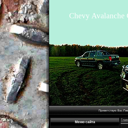
Chevy Avalanche 
Приветствую Вас
Го
Глав
Меню сайта