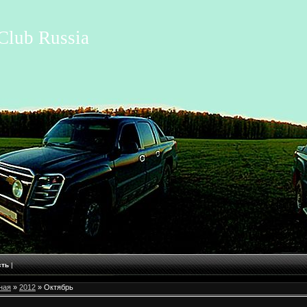
Club Russia
сть
|
ная
»
2012
»
Октябрь