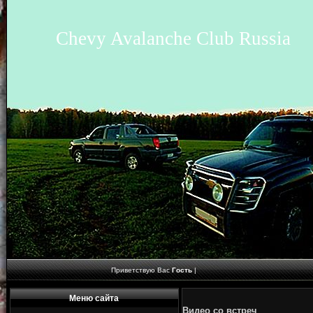
Chevy Avalanche Club Russia
Приветствую Вас
Гость
|
Меню сайта
Видео со встреч