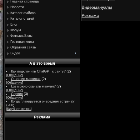
Главная страница
Видеомануалы
Новости
Каталог файлов
Реклама
Каталог статей
Блог
Форум
Фотоальбомы
Гостевая книга
Обратная связь
Видео
А в это время
Как подключить ChatGPT к сайту?
(2)
[
Общение
]
О наших машинах
(2)
[
Общение
]
Где можно скачать мануал?
(7)
[
Общение
]
Сервис
(3)
[
Общение
]
Когда планируется очередная встреча?
(200)
[
Клубная жизнь
]
Реклама