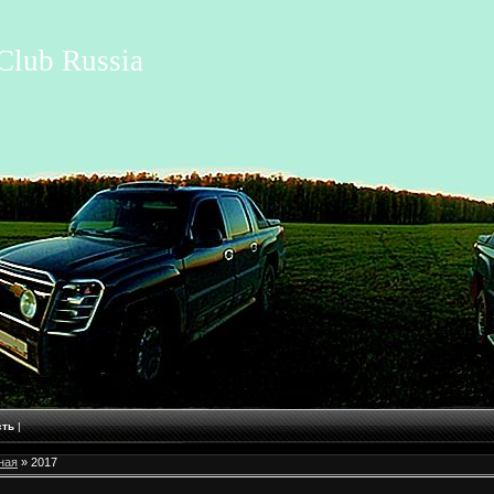
Club Russia
сть
|
ная
»
2017