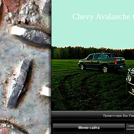
Chevy Avalanche 
Приветствую Вас
Го
Глав
Меню сайта