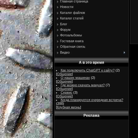
Главная страница
Новости
Каталог файлов
Каталог статей
Блог
Форум
Фотоальбомы
Гостевая книга
Обратная связь
Видео
А в это время
Как подключить ChatGPT к сайту?
(2)
[
Общение
]
О наших машинах
(2)
[
Общение
]
Где можно скачать мануал?
(7)
[
Общение
]
Сервис
(3)
[
Общение
]
Когда планируется очередная встреча?
(200)
[
Клубная жизнь
]
Реклама