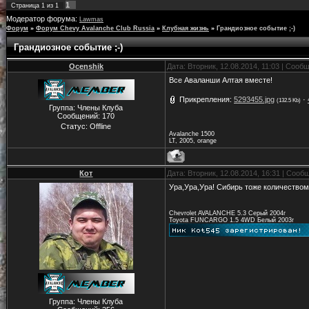
1
Страница
1
из
1
Модератор форума:
Lawmas
Форум
»
Форум Chevy Avalanche Club Russia
»
Клубная жизнь
»
Грандиозное событие ;-)
Грандиозное событие ;-)
Ocenshik
Дата: Вторник, 12.08.2014, 11:03 | Соо
Все Аваланши Алтая вместе!
Прикрепления:
5293455.jpg
·
(132.5 Kb)
Группа: Члены Клуба
Сообщений:
170
Статус:
Offline
Avalanche 1500
LT, 2005, orange
Кот
Дата: Вторник, 12.08.2014, 16:31 | Соо
Ура,Ура,Ура! Сибирь тоже количеством
Chevrolet AVALANCHE 5.3 Серый 2004г
Toyota FUNCARGO 1.5 4WD Белый 2003г
Группа: Члены Клуба