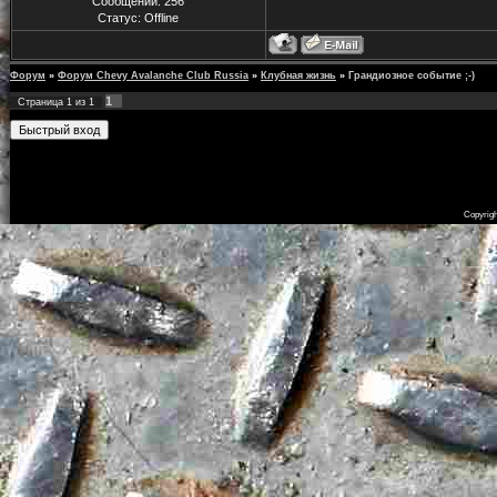
Сообщений:
256
Статус:
Offline
Форум
»
Форум Chevy Avalanche Club Russia
»
Клубная жизнь
»
Грандиозное событие ;-)
1
Страница
1
из
1
Copyrig