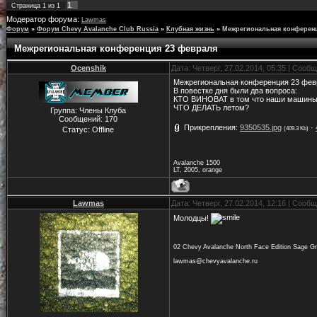
1
Страница
1
из
1
Модератор форума:
Lawmas
Форум
»
Форум Chevy Avalanche Club Russia
»
Клубная жизнь
»
Межрегиональная конферен
Межрегиональная конференция 23 февраля
Ocenshik
Дата: Четверг, 27.02.2014, 05:35 | Сооб
Межрегиональная конференция 23 февр
В повестке дня были два вопроса:
КТО ВИНОВАТ в том что наши машины
ЧТО ДЕЛАТЬ летом?
Группа: Члены Клуба
Сообщений:
170
Прикрепления:
9350535.jpg
·
Статус:
Offline
(409.3 Kb)
Avalanche 1500
LT, 2005, orange
Lawmas
Дата: Четверг, 27.02.2014, 12:16 | Сооб
Молодцы!
02 Chevy Avalanche North Face Edition Sage Gr
lawmas@chevyavalanche.ru