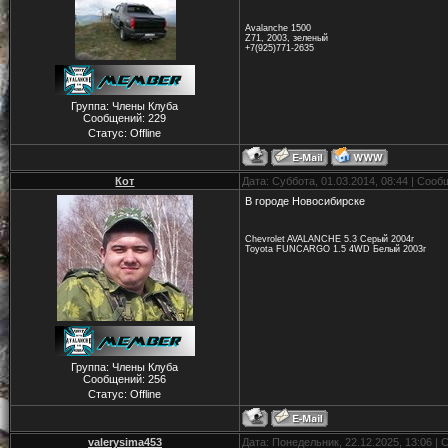
Avalanche 1500
Z71, 2003, зеленый
+7(925)771-2635
Группа: Члены Клуба
Сообщений:
229
Статус:
Offline
Кот
Дата: Суббота, 01.03.2014, 08:44 | Соо
В городе Новосибирске
Chevrolet AVALANCHE 5.3 Серый 2004г
Toyota FUNCARGO 1.5 4WD Белый 2003г
Группа: Члены Клуба
Сообщений:
256
Статус:
Offline
valerysima453
Дата: Понедельник, 22.12.2025, 13:06 |