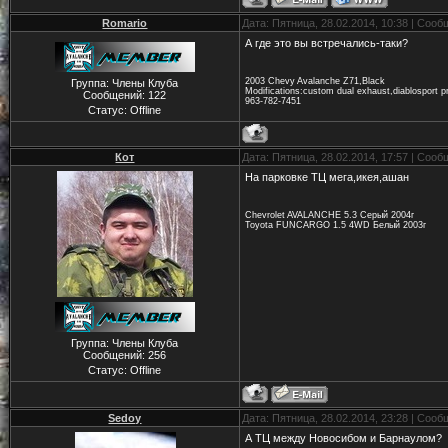
Romario
Дата: Пятница, 28.02.2014, 10:38 | Соо
А где это вы встречались-таки?
2003 Chevy Avalanche Z71,Black
Группа: Члены Клуба
Modifications:custom dual exhaust,diablosport p
Сообщений:
122
963-782-7451
Статус:
Offline
Кот
Дата: Пятница, 28.02.2014, 17:57 | Соо
На парковке ТЦ мега,икея,ашан
Chevrolet AVALANCHE 5.3 Серый 2004г
Toyota FUNCARGO 1.5 4WD Белый 2003г
Группа: Члены Клуба
Сообщений:
256
Статус:
Offline
Sedoy
Дата: Пятница, 28.02.2014, 23:28 | Соо
А ТЦ между Новосибом и Барнаулом?