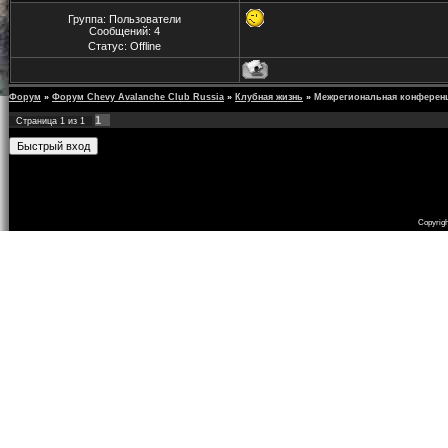
Группа: Пользователи
Сообщений:
4
Статус:
Offline
Форум
»
Форум Chevy Avalanche Club Russia
»
Клубная жизнь
»
Межрегиональная конферен
1
Страница
1
из
1
Copyrig