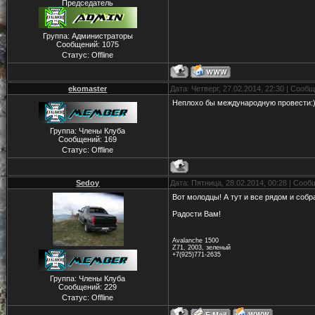
Председатель
Группа: Администраторы
Сообщений:
1075
Статус:
Offline
ekomaster
Дата: Четверг, 27.02.2014, 22:30 | Сооб
Неплохо бы международную провести:)
Группа: Члены Клуба
Сообщений:
169
Статус:
Offline
Sedoy
Дата: Пятница, 28.02.2014, 00:28 | Соо
Вот молодцы! А тут и все рядом и соб
Радости Вам!
Avalanche 1500
Z71, 2003, зеленый
+7(925)771-2635
Группа: Члены Клуба
Сообщений:
229
Статус:
Offline