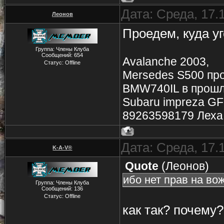
Дата: Среда, 17.
Леонов
Проедем, куда уг
Группа: Члены Клуба
Сообщений:
654
Avalanche 2003,
Статус:
Offline
Mersedes S500 пр
BMW740IL в прош
Subaru impreza G
89263598179 Леха
Дата: Среда, 17.
K-A-V®
Quote
(
Леонов
)
ибо нет прав на во
Группа: Члены Клуба
Сообщений:
136
Статус:
Offline
как так? почему?