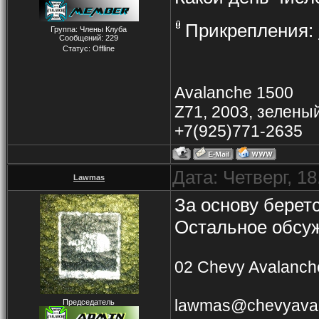
Прикрепления:
Группа: Члены Клуба
Сообщений:
229
Статус:
Offline
Avalanche 1500
Z71, 2003, зелены
+7(925)771-2635
Дата: Четверг, 1
Lawmas
За основу беретс
Остальное обсуж
02 Chevy Avalanche
lawmas@chevyaval
Председатель