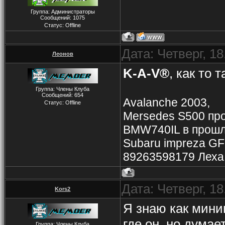
Группа: Администраторы
Сообщений:
1075
Статус:
Offline
Дата: Четверг, 1
Леонов
K-A-V®
, как то 
Группа: Члены Клуба
Сообщений:
654
Avalanche 2003,
Статус:
Offline
Mersedes S500 пр
BMW740IL в прош
Subaru impreza G
89263598179 Леха
Дата: Четверг, 1
Kors2
Я знаю как мини
где он, но думае
Группа: Члены Клуба