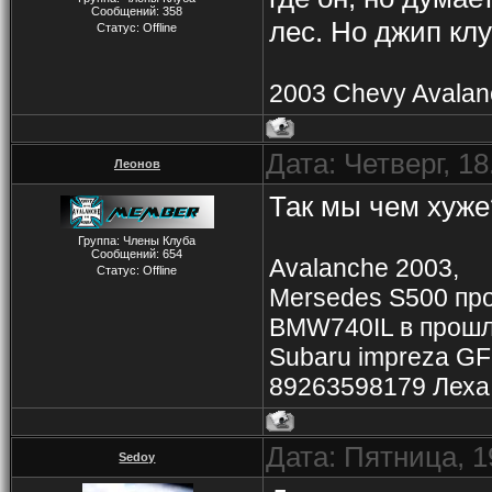
Сообщений:
358
лес. Но джип клу
Статус:
Offline
2003 Chevy Avalan
Дата: Четверг, 1
Леонов
Так мы чем хуже
Группа: Члены Клуба
Сообщений:
654
Avalanche 2003,
Статус:
Offline
Mersedes S500 пр
BMW740IL в прош
Subaru impreza G
89263598179 Леха
Дата: Пятница, 1
Sedoy