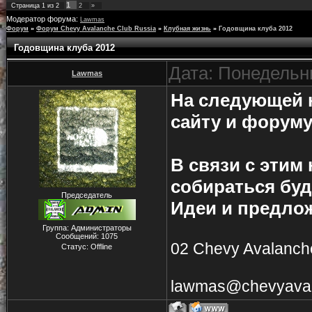
1
Страница
1
из
2
2
»
Модератор форума:
Lawmas
Форум
»
Форум Chevy Avalanche Club Russia
»
Клубная жизнь
»
Годовщина клуба 2012
Годовщина клуба 2012
Дата: Понедельни
Lawmas
На следующей н
сайту и форуму
В связи с этим
собираться бу
Председатель
Идеи и предло
Группа: Администраторы
Сообщений:
1075
02 Chevy Avalanche
Статус:
Offline
lawmas@chevyaval