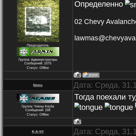
Определенно
02 Chevy Avalanche
lawmas@chevyaval
Председатель
Группа: Администраторы
Сообщений:
1075
Статус:
Offline
Дата: Среда, 31.
Nemo
Тогда поехали т
Группа: Члены Клуба
Сообщений:
168
Статус:
Offline
Дата: Среда, 31.
K-A-V®