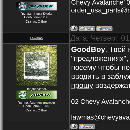
Chevy Avalanche' 
order_usa_parts@m
Группа: Члены Клуба
Сообщений:
208
Статус:
Offline
Дата: Четверг, 0
Lawmas
GoodBoy
, Твой
"предложениях",
посему чтобы н
вводить в заблу
прошу
воздержат
Председатель
02 Chevy Avalanche
Группа: Администраторы
Сообщений:
1075
Статус:
Offline
lawmas@chevyaval