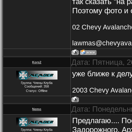
так сказать "на 
Поэтому фото и 
02 Chevy Avalanche
lawmas@chevyaval
Дата: Пятница, 2
Kors2
уже ближе к делу
Группа: Члены Клуба
Сообщений:
358
2003 Chevy Avalan
Статус:
Offline
Дата: Понедельни
Nemo
Предлагаю.... П
Задорожного. Ар
Группа: Члены Клуба