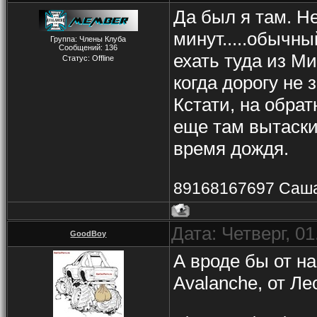
Да был я там. Н
минут.....обычны
Группа: Члены Клуба
Сообщений:
136
ехать туда из М
Статус:
Offline
когда дорогу не 
Кстати, на обрат
еще там вытаски
время дождя.
89168167697 Саш
Дата: Четверг, 0
GoodBoy
А вроде бы от н
Avalanche, от Ле