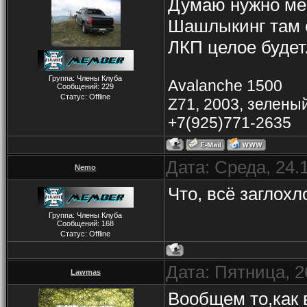
Думаю нужно мес
Шашлыкинг там ес
ЛКП целое будет
Группа: Члены Клуба
Avalanche 1500
Сообщений:
229
Статус:
Offline
Z71, 2003, зелены
+7(925)771-2635
Дата: Среда, 24.
Nemo
Что, всё заглохл
Группа: Члены Клуба
Сообщений:
168
Статус:
Offline
Дата: Пятница, 2
Lawmas
Вообщем то,как 