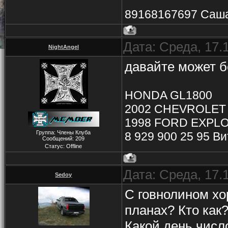
89168167697 Саш
Дата: Среда, 17.
NightAngel
давайте может б
HONDA GL1800
2002 CHEVROLET
1998 FORD EXPLO
Группа: Члены Клуба
8 929 900 25 95 В
Сообщений:
209
Статус:
Offline
Дата: Среда, 17.
Sedoy
С говнолином хо
планах? Кто как
Какой день числ