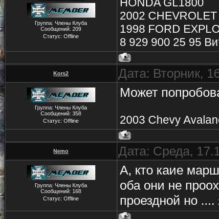
HONDA GL1800
2002 CHEVROLET
Группа: Члены Клуба
1998 FORD EXPLO
Сообщений:
209
Статус:
Offline
8 929 900 25 95 В
Дата: Вторник, 1
Kors2
Может попробова
Группа: Члены Клуба
Сообщений:
358
2003 Chevy Avalan
Статус:
Offline
Дата: Среда, 17.
Nemo
А, кто каие марш
оба они не проох
Группа: Члены Клуба
Сообщений:
168
проездной но ....
Статус:
Offline