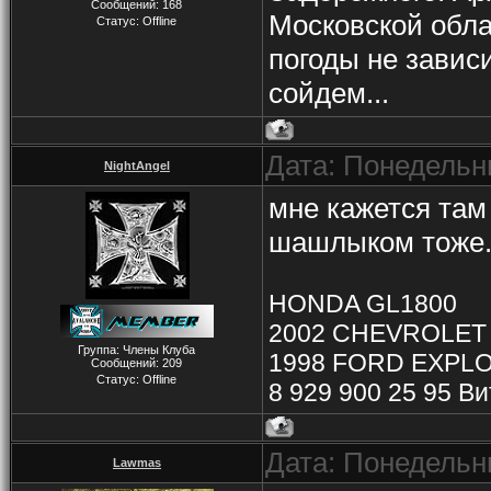
Сообщений:
168
Московской облас
Статус:
Offline
погоды не зависи
сойдем...
Дата: Понедельни
NightAngel
мне кажется там 
шашлыком тоже
HONDA GL1800
2002 CHEVROLET
Группа: Члены Клуба
1998 FORD EXPLO
Сообщений:
209
Статус:
Offline
8 929 900 25 95 В
Дата: Понедельни
Lawmas