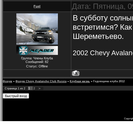
Дата: Пятница, 0
Fuel
В субботу солны
встретимся? Как
Шереметьево.
2002 Chevy Avalanc
Группа: Члены Клуба
Сообщений:
82
Статус:
Offline
Форум
»
Форум Chevy Avalanche Club Russia
»
Клубная жизнь
»
Годовщина клуба 2012
1
Страница
1
из
2
2
»
Copyrig