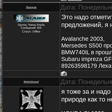
Дата: Понедельни
Леонов
Это надо отмети
предложений, я н
Группа: Члены Клуба
Сообщений:
654
Статус:
Offline
Avalanche 2003,
Mersedes S500 пр
BMW740IL в прош
Subaru impreza G
89263598179 Леха
Дата: Понедельни
NightAngel
я тоже за и надо
природе как то н