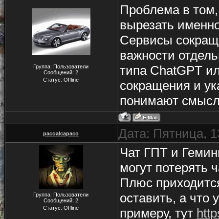
Проблема в том,
вырезать именно
Сервисы сокраща
важности отдел
типа ChatGPT ил
Группа: Пользователи
Сообщений:
2
Статус:
Offline
сокращения и ук
понимают смысл 
Дата: Пятница, 1
pacoalcapaco
Чат ГПТ и Гемин
могут потерять 
Плюс приходится
оставить, а что 
Группа: Пользователи
Сообщений:
2
Статус:
Offline
примеру, тут
http