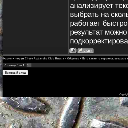
анализирует тек
выбрать на скол
работает быстро
результат можно
подкорректирова
Форум
»
Форум Chevy Avalanche Club Russia
»
Общение
»
Есть какие-то сервисы, которые м
1
Страница
1
из
1
Copyrig