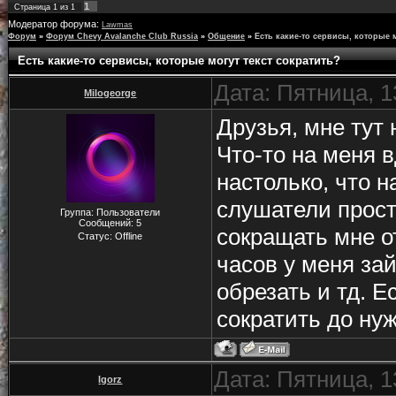
1
Страница
1
из
1
Модератор форума:
Lawmas
Форум
»
Форум Chevy Avalanche Club Russia
»
Общение
»
Есть какие-то сервисы, которые м
Есть какие-то сервисы, которые могут текст сократить?
Дата: Пятница, 1
Milogeorge
Друзья, мне тут
Что-то на меня 
настолько, что н
слушатели прост
Группа: Пользователи
Сообщений:
5
сокращать мне о
Статус:
Offline
часов у меня за
обрезать и тд. Е
сократить до ну
Дата: Пятница, 1
Igorz