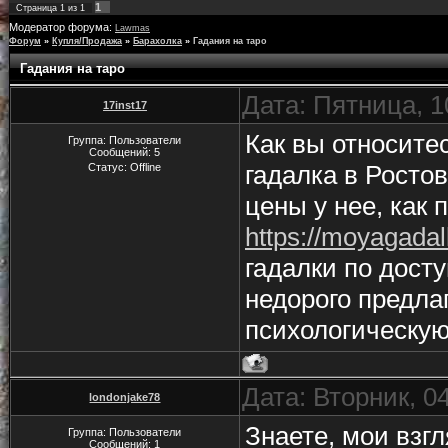
1
Страница
1
из
1
Модератор форума:
Lawmas
Форум
»
Купля/Продажа
»
Барахолка
»
Гадания на таро
Гадания на таро
Дата: Пятница, 1
17inst17
Как вы относите
Группа: Пользователи
Сообщений:
5
гадалка в Ростов
Статус:
Offline
цены у нее, как 
https://moyagadal
гадалки по дост
недорого предла
психологическую
Дата: Вторник, 0
londonjake78
Знаете, мои взг
Группа: Пользователи
Сообщений:
1