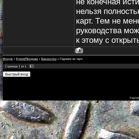
не конечная ист
нельзя полность
карт. Тем не мен
руководства мож
к этому с откры
Форум
»
Купля/Продажа
»
Барахолка
»
Гадания на таро
1
Страница
1
из
1
Copyrig