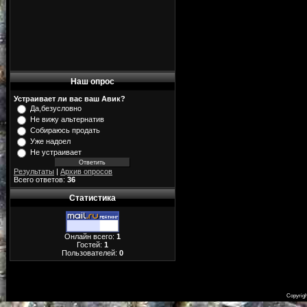
Наш опрос
Устраивает ли вас ваш Авик?
Да,безусловно
Не вижу альтернатив
Собираюсь продать
Уже надоел
Не устраивает
Результаты
|
Архив опросов
Всего ответов:
36
Статистика
Онлайн всего:
1
Гостей:
1
Пользователей:
0
Copyrig