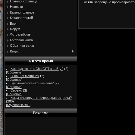
Главная страница
Гостям запрещено просматривать 
Новости
Каталог файлов
Каталог статей
Блог
Форум
Фотоальбомы
Гостевая книга
Обратная связь
Видео
А в это время
Как подключить ChatGPT к сайту?
(2)
[
Общение
]
О наших машинах
(2)
[
Общение
]
Где можно скачать мануал?
(7)
[
Общение
]
Сервис
(3)
[
Общение
]
Когда планируется очередная встреча?
(200)
[
Клубная жизнь
]
Реклама