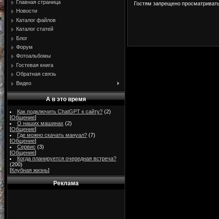
Главная страница
Гостям запрещено просматривать 
Новости
Каталог файлов
Каталог статей
Блог
Форум
Фотоальбомы
Гостевая книга
Обратная связь
Видео
А в это время
Как подключить ChatGPT к сайту?
(2)
[
Общение
]
О наших машинах
(2)
[
Общение
]
Где можно скачать мануал?
(7)
[
Общение
]
Сервис
(3)
[
Общение
]
Когда планируется очередная встреча?
(200)
[
Клубная жизнь
]
Реклама