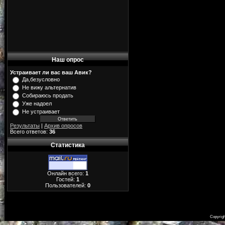
Наш опрос
Устраивает ли вас ваш Авик?
Да,безусловно
Не вижу альтернатив
Собираюсь продать
Уже надоел
Не устраивает
Результаты
|
Архив опросов
Всего ответов:
36
Статистика
Онлайн всего:
1
Гостей:
1
Пользователей:
0
Copyrig