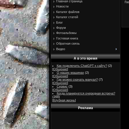
Главная страница
Го
Новости
Каталог файлов
Каталог статей
Блог
Форум
Фотоальбомы
Гостевая книга
Обратная связь
Видео
А в это время
Как подключить ChatGPT к сайту?
(2)
[
Общение
]
О наших машинах
(2)
[
Общение
]
Где можно скачать мануал?
(7)
[
Общение
]
Сервис
(3)
[
Общение
]
Когда планируется очередная встреча?
(200)
[
Клубная жизнь
]
Реклама