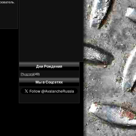
зователь.
Дни Рождения
Plyazgnii
(49)
Мы в Соцсетях