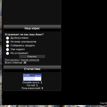
Наш опрос
Устраивает ли вас ваш Авик?
Да,безусловно
Не вижу альтернатив
Собираюсь продать
Уже надоел
Не устраивает
Результаты
|
Архив опросов
Всего ответов:
36
Статистика
Онлайн всего:
1
Гостей:
1
Пользователей:
0
Copyrig