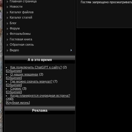
Главная страница
Гостям запрещено просматривать 
Новости
Каталог файлов
Каталог статей
Блог
Форум
Фотоальбомы
Гостевая книга
Обратная связь
Видео
А в это время
Как подключить ChatGPT к сайту?
(2)
[
Общение
]
О наших машинах
(2)
[
Общение
]
Где можно скачать мануал?
(7)
[
Общение
]
Сервис
(3)
[
Общение
]
Когда планируется очередная встреча?
(200)
[
Клубная жизнь
]
Реклама