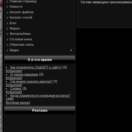
Главная страница
Гостям запрещено просматривать 
Новости
Каталог файлов
Каталог статей
Блог
Форум
Фотоальбомы
Гостевая книга
Обратная связь
Видео
А в это время
Как подключить ChatGPT к сайту?
(2)
[
Общение
]
О наших машинах
(2)
[
Общение
]
Где можно скачать мануал?
(7)
[
Общение
]
Сервис
(3)
[
Общение
]
Когда планируется очередная встреча?
(200)
[
Клубная жизнь
]
Реклама