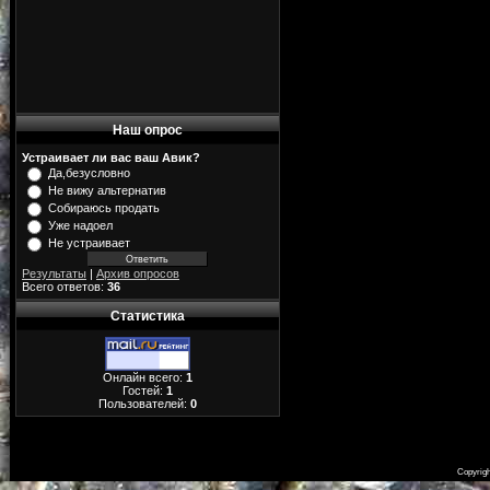
Наш опрос
Устраивает ли вас ваш Авик?
Да,безусловно
Не вижу альтернатив
Собираюсь продать
Уже надоел
Не устраивает
Результаты
|
Архив опросов
Всего ответов:
36
Статистика
Онлайн всего:
1
Гостей:
1
Пользователей:
0
Copyrig