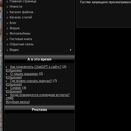
Главная страница
Гостям запрещено просматривать 
Новости
Каталог файлов
Каталог статей
Блог
Форум
Фотоальбомы
Гостевая книга
Обратная связь
Видео
А в это время
Как подключить ChatGPT к сайту?
(2)
[
Общение
]
О наших машинах
(2)
[
Общение
]
Где можно скачать мануал?
(7)
[
Общение
]
Сервис
(3)
[
Общение
]
Когда планируется очередная встреча?
(200)
[
Клубная жизнь
]
Реклама