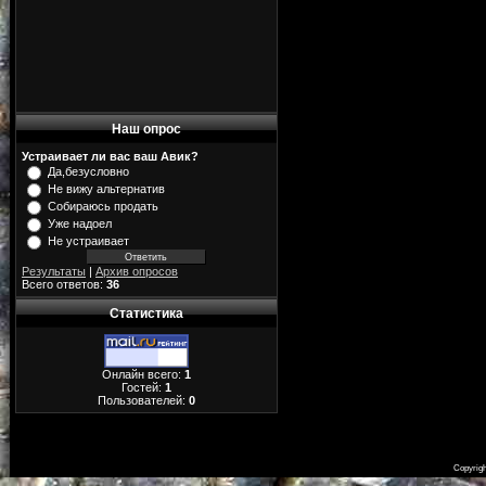
Наш опрос
Устраивает ли вас ваш Авик?
Да,безусловно
Не вижу альтернатив
Собираюсь продать
Уже надоел
Не устраивает
Результаты
|
Архив опросов
Всего ответов:
36
Статистика
Онлайн всего:
1
Гостей:
1
Пользователей:
0
Copyrig