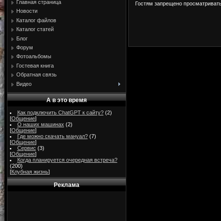
Главная страница
Гостям запрещено просматривать 
Новости
Каталог файлов
Каталог статей
Блог
Форум
Фотоальбомы
Гостевая книга
Обратная связь
Видео
А в это время
Как подключить ChatGPT к сайту?
(2)
[
Общение
]
О наших машинах
(2)
[
Общение
]
Где можно скачать мануал?
(7)
[
Общение
]
Сервис
(3)
[
Общение
]
Когда планируется очередная встреча?
(200)
[
Клубная жизнь
]
Реклама