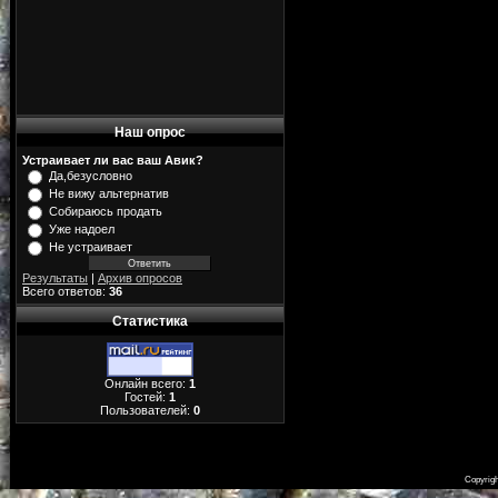
Наш опрос
Устраивает ли вас ваш Авик?
Да,безусловно
Не вижу альтернатив
Собираюсь продать
Уже надоел
Не устраивает
Результаты
|
Архив опросов
Всего ответов:
36
Статистика
Онлайн всего:
1
Гостей:
1
Пользователей:
0
Copyrig