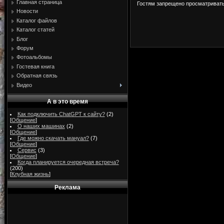
Главная страница
Гостям запрещено просматривать 
Новости
Каталог файлов
Каталог статей
Блог
Форум
Фотоальбомы
Гостевая книга
Обратная связь
Видео
А в это время
Как подключить ChatGPT к сайту?
(2)
[
Общение
]
О наших машинах
(2)
[
Общение
]
Где можно скачать мануал?
(7)
[
Общение
]
Сервис
(3)
[
Общение
]
Когда планируется очередная встреча?
(200)
[
Клубная жизнь
]
Реклама