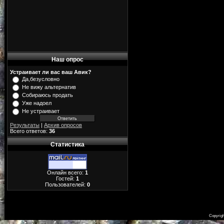
Наш опрос
Устраивает ли вас ваш Авик?
Да,безусловно
Не вижу альтернатив
Собираюсь продать
Уже надоел
Не устраивает
Результаты
|
Архив опросов
Всего ответов:
36
Статистика
Онлайн всего:
1
Гостей:
1
Пользователей:
0
Copyrig