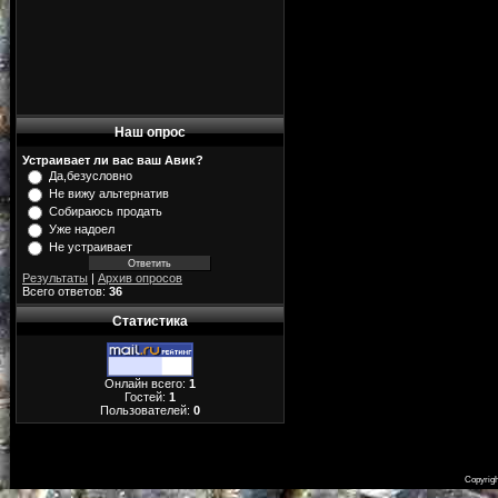
Наш опрос
Устраивает ли вас ваш Авик?
Да,безусловно
Не вижу альтернатив
Собираюсь продать
Уже надоел
Не устраивает
Результаты
|
Архив опросов
Всего ответов:
36
Статистика
Онлайн всего:
1
Гостей:
1
Пользователей:
0
Copyrig