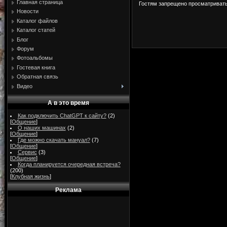
Главная страница
Гостям запрещено просматривать 
Новости
Каталог файлов
Каталог статей
Блог
Форум
Фотоальбомы
Гостевая книга
Обратная связь
Видео
А в это время
Как подключить ChatGPT к сайту?
(2)
[
Общение
]
О наших машинах
(2)
[
Общение
]
Где можно скачать мануал?
(7)
[
Общение
]
Сервис
(3)
[
Общение
]
Когда планируется очередная встреча?
(200)
[
Клубная жизнь
]
Реклама