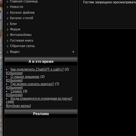
Главная страница
Гостям запрещено просматривать 
Новости
Каталог файлов
Каталог статей
Блог
Форум
Фотоальбомы
Гостевая книга
Обратная связь
Видео
А в это время
Как подключить ChatGPT к сайту?
(2)
[
Общение
]
О наших машинах
(2)
[
Общение
]
Где можно скачать мануал?
(7)
[
Общение
]
Сервис
(3)
[
Общение
]
Когда планируется очередная встреча?
(200)
[
Клубная жизнь
]
Реклама