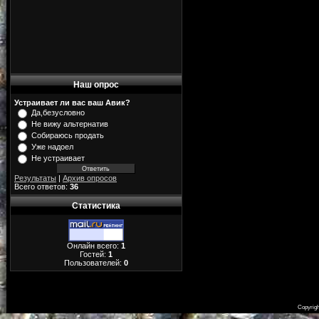
Наш опрос
Устраивает ли вас ваш Авик?
Да,безусловно
Не вижу альтернатив
Собираюсь продать
Уже надоел
Не устраивает
Результаты
|
Архив опросов
Всего ответов:
36
Статистика
Онлайн всего:
1
Гостей:
1
Пользователей:
0
Copyrig