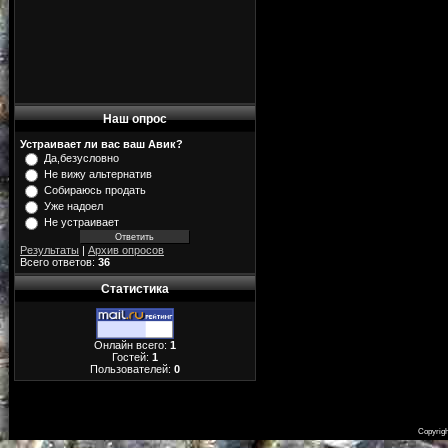
Наш опрос
Устраивает ли вас ваш Авик?
Да,безусловно
Не вижу альтернатив
Собираюсь продать
Уже надоел
Не устраивает
Результаты
|
Архив опросов
Всего ответов:
36
Статистика
Онлайн всего:
1
Гостей:
1
Пользователей:
0
Copyrig