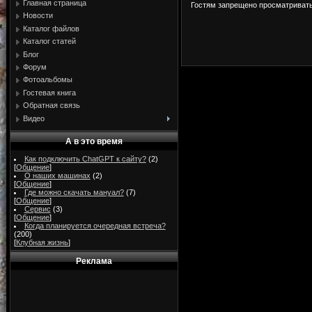
Главная страница
Гостям запрещено просматривать 
Новости
Каталог файлов
Каталог статей
Блог
Форум
Фотоальбомы
Гостевая книга
Обратная связь
Видео
А в это время
Как подключить ChatGPT к сайту?
(2)
[
Общение
]
О наших машинах
(2)
[
Общение
]
Где можно скачать мануал?
(7)
[
Общение
]
Сервис
(3)
[
Общение
]
Когда планируется очередная встреча?
(200)
[
Клубная жизнь
]
Реклама