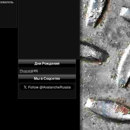
зователь.
Дни Рождения
Plyazgnii
(49)
Мы в Соцсетях