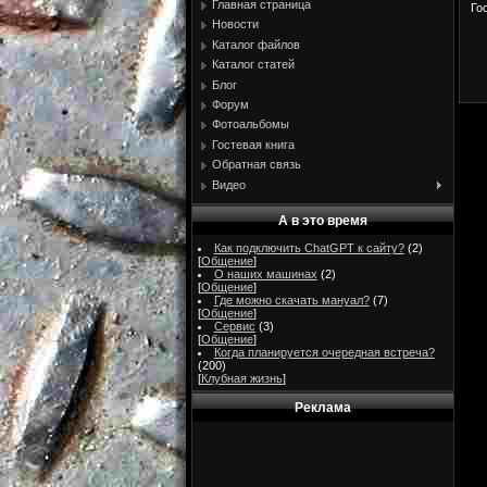
Главная страница
Го
Новости
Каталог файлов
Каталог статей
Блог
Форум
Фотоальбомы
Гостевая книга
Обратная связь
Видео
А в это время
Как подключить ChatGPT к сайту?
(2)
[
Общение
]
О наших машинах
(2)
[
Общение
]
Где можно скачать мануал?
(7)
[
Общение
]
Сервис
(3)
[
Общение
]
Когда планируется очередная встреча?
(200)
[
Клубная жизнь
]
Реклама