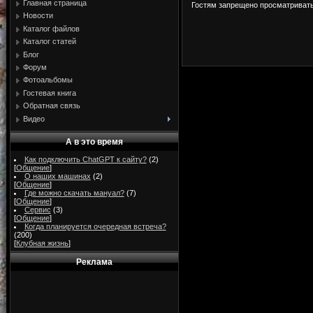
Главная страница
Гостям запрещено просматривать 
Новости
Каталог файлов
Каталог статей
Блог
Форум
Фотоальбомы
Гостевая книга
Обратная связь
Видео
А в это время
Как подключить ChatGPT к сайту?
(2)
[
Общение
]
О наших машинах
(2)
[
Общение
]
Где можно скачать мануал?
(7)
[
Общение
]
Сервис
(3)
[
Общение
]
Когда планируется очередная встреча?
(200)
[
Клубная жизнь
]
Реклама