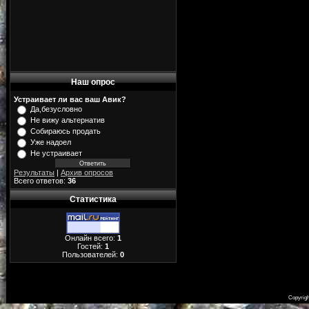
Наш опрос
Устраивает ли вас ваш Авик?
Да,безусловно
Не вижу альтернатив
Собираюсь продать
Уже надоел
Не устраивает
Результаты
|
Архив опросов
Всего ответов:
36
Статистика
Онлайн всего:
1
Гостей:
1
Пользователей:
0
Copyrig