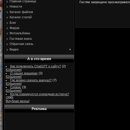
Главная страница
Гостям запрещено просматривать 
Новости
Каталог файлов
Каталог статей
Блог
Форум
Фотоальбомы
Гостевая книга
Обратная связь
Видео
А в это время
Как подключить ChatGPT к сайту?
(2)
[
Общение
]
О наших машинах
(2)
[
Общение
]
Где можно скачать мануал?
(7)
[
Общение
]
Сервис
(3)
[
Общение
]
Когда планируется очередная встреча?
(200)
[
Клубная жизнь
]
Реклама