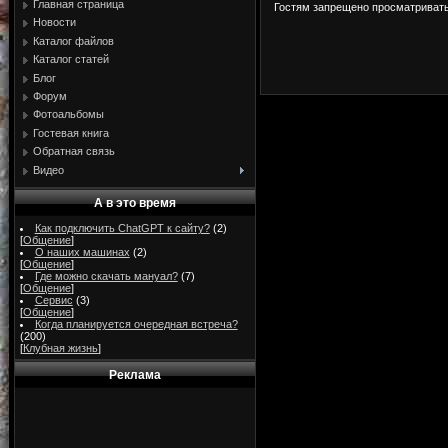
Главная страница
Гостям запрещено просматривать 
Новости
Каталог файлов
Каталог статей
Блог
Форум
Фотоальбомы
Гостевая книга
Обратная связь
Видео
А в это время
Как подключить ChatGPT к сайту?
(2)
[
Общение
]
О наших машинах
(2)
[
Общение
]
Где можно скачать мануал?
(7)
[
Общение
]
Сервис
(3)
[
Общение
]
Когда планируется очередная встреча?
(200)
[
Клубная жизнь
]
Реклама