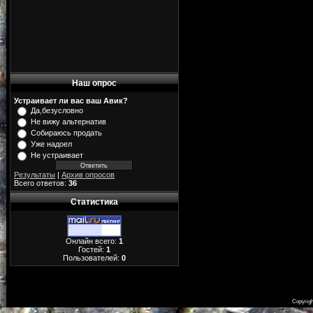
Наш опрос
Устраивает ли вас ваш Авик?
Да,безусловно
Не вижу альтернатив
Собираюсь продать
Уже надоел
Не устраивает
Результаты
|
Архив опросов
Всего ответов:
36
Статистика
Онлайн всего:
1
Гостей:
1
Пользователей:
0
Copyrig