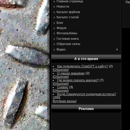
Главная страница
Го
Новости
Каталог файлов
Каталог статей
Блог
Форум
Фотоальбомы
Гостевая книга
Обратная связь
Видео
А в это время
Как подключить ChatGPT к сайту?
(2)
[
Общение
]
О наших машинах
(2)
[
Общение
]
Где можно скачать мануал?
(7)
[
Общение
]
Сервис
(3)
[
Общение
]
Когда планируется очередная встреча?
(200)
[
Клубная жизнь
]
Реклама