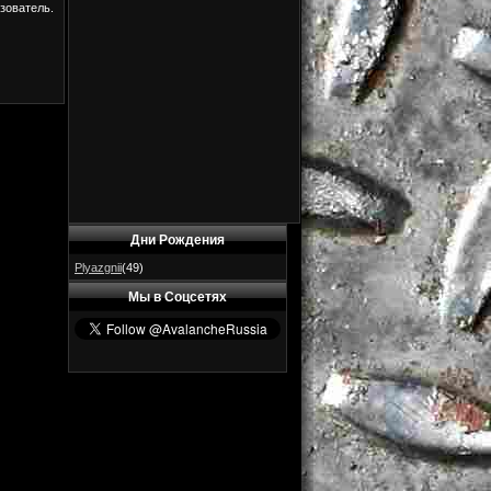
зователь.
Дни Рождения
Plyazgnii
(49)
Мы в Соцсетях